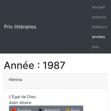
accueil
auteurs
Prix littéraires
éditeurs
années
prix
Année :
1987
Fémina
L'Égal de Dieu
Alain Absire
Amazon
Decitre
Fnac