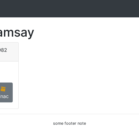
amsay
982
Fnac
some footer note